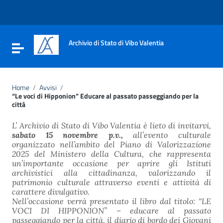
Vai ai contenuti
Vai al menu di navigazione
Vai al footer
Archivio di Stato di Vibo Valentia
Attiva / disattiva la navigazione
Home
/
Avvisi
/
“Le voci di Hipponion” Educare al passato passeggiando per la
città
L’ Archivio di Stato di Vibo Valentia è lieto di invitarvi,
sabato 15 novembre p.v.,
all’evento culturale
organizzato nell’ambito del Piano di Valorizzazione
2025 del Ministero della Cultura, che rappresenta
un’importante occasione per aprire gli Istituti
archivistici alla cittadinanza, valorizzando il
patrimonio culturale attraverso eventi e attività di
carattere divulgativo.
Nell’occasione verrà presentato il libro dal titolo: “LE
VOCI DI HIPPONION” – educare al passato
passeggiando per la città, il diario di bordo dei Giovani