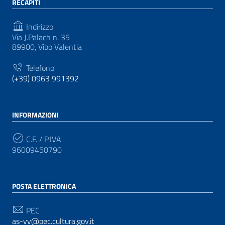
RECAPITI
Indirizzo
Via J.Palach n. 35
89900, Vibo Valentia
Telefono
(+39) 0963 991392
INFORMAZIONI
C.F. / P.IVA
96009450790
POSTA ELETTRONICA
PEC
as-vv@pec.cultura.gov.it