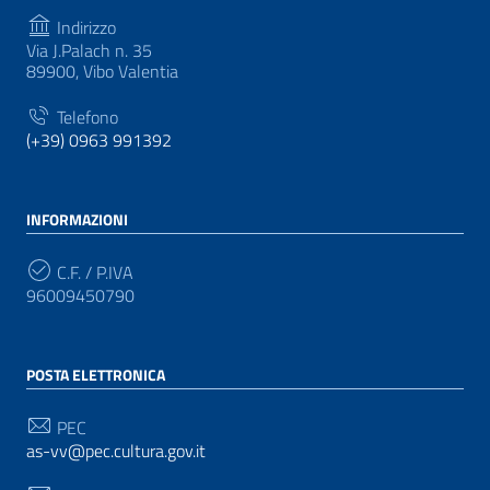
Indirizzo
Via J.Palach n. 35
89900, Vibo Valentia
Telefono
(+39) 0963 991392
INFORMAZIONI
C.F. / P.IVA
96009450790
POSTA ELETTRONICA
PEC
as-vv@pec.cultura.gov.it